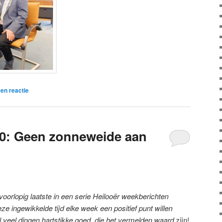
en reactie
0: Geen zonneweide aan
n voorlopig laatste in een serie Heilooër weekberichten
eze ingewikkelde tijd elke week een positief punt willen
 veel dingen hartstikke goed, die het vermelden waard
zijn!