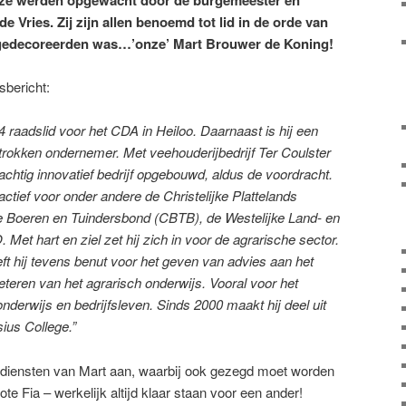
 Vries. Zij zijn allen benoemd tot lid in de orde van
gedecoreerden was…’onze’ Mart Brouwer de Koning!
sbericht:
 raadslid voor het CDA in Heiloo. Daarnaast is hij een
trokken ondernemer. Met veehouderijbedrijf Ter Coulster
prachtig innovatief bedrijf opgebouwd, aldus de voordracht.
 actief voor onder andere de Christelijke Plattelands
ke Boeren en Tuindersbond (CBTB), de Westelijke Land- en
Met hart en ziel zet hij zich in voor de agrarische sector.
heeft hij tevens benut voor het geven van advies aan het
teren van het agrarisch onderwijs. Vooral voor het
nderwijs en bedrijfsleven. Sinds 2000 maakt hij deel uit
ius College.”
rdiensten van Mart aan, waarbij ook gezegd moet worden
e Fia – werkelijk altijd klaar staan voor een ander!