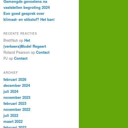
Gemengde gevoelens na
vaststellen begroting 2024
Een goed gesprek over
klimaat- en stikstof? Het kan!
RECENTE REACTIES
BrettNuh op
Het
(verkeers)Model Regeert
Roland Pearson op
Contact
PJ op
Contact
ARCHIEF
februari 2026
december 2024
juli 2024
november 2023
februari 2023
november 2022
juli 2022
maart 2022
februari 2022