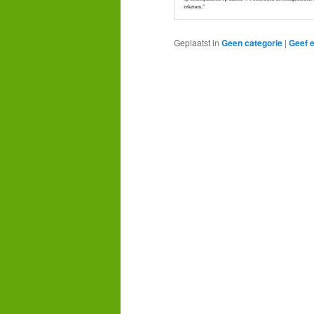
Geplaatst in
Geen categorie
|
Geef e