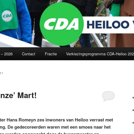
 – 2026
Contact
Fractie
Verkiezingsprogramma CDA-Heiloo 20
oud
inhoud
21
nze’ Mart!
ster Hans Romeyn zes inwoners van Heiloo verrast met
ing. De gedecoreerden waren met een smoes naar het
r ze werden opgewacht door de burgemeester en