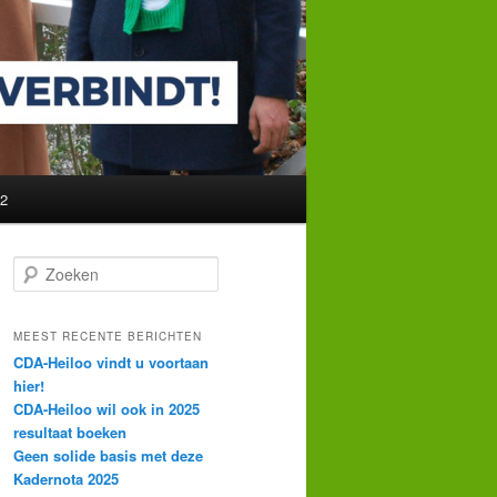
22
Zoeken
MEEST RECENTE BERICHTEN
CDA-Heiloo vindt u voortaan
hier!
CDA-Heiloo wil ook in 2025
resultaat boeken
Geen solide basis met deze
Kadernota 2025