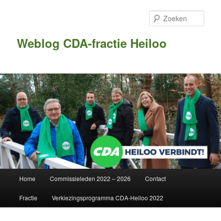
Zoek
Weblog CDA-fractie Heiloo
Hoofdmenu
Home
Commissieleden 2022 – 2026
Contact
Spring naar de primaire inhoud
Spring naar de secundaire inhoud
Fractie
Verkiezingsprogramma CDA-Heiloo 2022